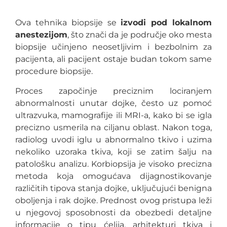
Ova tehnika biopsije se
izvodi pod lokalnom
anestezijom
, što znači da je područje oko mesta
biopsije učinjeno neosetljivim i bezbolnim za
pacijenta, ali pacijent ostaje budan tokom same
procedure biopsije.
Proces započinje preciznim lociranjem
abnormalnosti unutar dojke, često uz pomoć
ultrazvuka, mamografije ili MRI-a, kako bi se igla
precizno usmerila na ciljanu oblast. Nakon toga,
radiolog uvodi iglu u abnormalno tkivo i uzima
nekoliko uzoraka tkiva, koji se zatim šalju na
patološku analizu. Korbiopsija je visoko precizna
metoda koja omogućava dijagnostikovanje
različitih tipova stanja dojke, uključujući benigna
oboljenja i rak dojke. Prednost ovog pristupa leži
u njegovoj sposobnosti da obezbedi detaljne
informacije o tipu ćelija, arhitekturi tkiva i