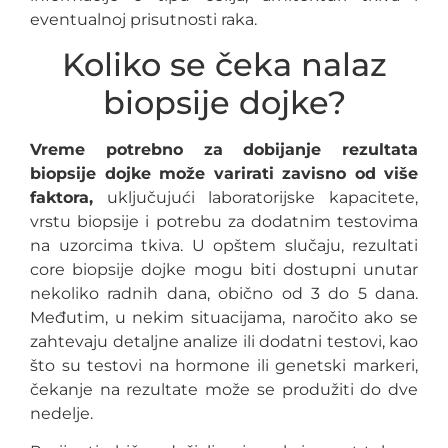
eventualnoj prisutnosti raka.
Koliko se čeka nalaz
biopsije dojke?
Vreme potrebno za dobijanje rezultata
biopsije dojke može varirati zavisno od više
faktora,
uključujući laboratorijske kapacitete,
vrstu biopsije i potrebu za dodatnim testovima
na uzorcima tkiva. U opštem slučaju, rezultati
core biopsije dojke mogu biti dostupni unutar
nekoliko radnih dana, obično od 3 do 5 dana.
Međutim, u nekim situacijama, naročito ako se
zahtevaju detaljne analize ili dodatni testovi, kao
što su testovi na hormone ili genetski markeri,
čekanje na rezultate može se produžiti do dve
nedelje.