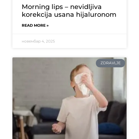
Morning lips – nevidljiva
korekcija usana hijaluronom
READ MORE »
новембар 4, 2025
ZDRAVLJE