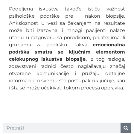
Podeljena iskustva takođe ističu važnost
psihološke podrške pre i nakon biopsije.
Anksioznost u vezi sa čekanjem na rezultate
može biti izazovna, i mnogi pacijenti nalaze
utehu u razgovoru sa porodicom, prijateljima ili
grupama za podršku. Takva
emocionalna
podrška smatra se ključnim elementom
celokupnog iskustva biopsije.
Iz tog razloga,
zdravstveni radnici često naglašavaju značaj
otvorene komunikacije i pružaju detaljne
informacije o svemu što postupak uključuje, kao
i šta se može očekivati tokom procesa oporavka.