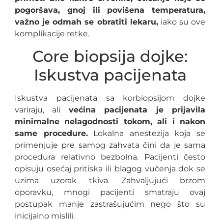
pogoršava, gnoj ili povišena temperatura,
važno je odmah se obratiti lekaru,
iako su ove
komplikacije retke.
Core biopsija dojke:
Iskustva pacijenata
Iskustva pacijenata sa korbiopsijom dojke
variraju, ali
većina pacijenata je prijavila
minimalne nelagodnosti tokom, ali i nakon
same procedure.
Lokalna anestezija koja se
primenjuje pre samog zahvata čini da je sama
procedura relativno bezbolna. Pacijenti često
opisuju osećaj pritiska ili blagog vučenja dok se
uzima uzorak tkiva. Zahvaljujući brzom
oporavku, mnogi pacijenti smatraju ovaj
postupak manje zastrašujućim nego što su
inicijalno mislili.