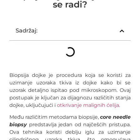
se radi?
Sadržaj:
Biopsija dojke je procedura koja se koristi za
uzimanje uzoraka tkiva iz dojke kako bi se
uzorak detaljno ispitao pod mikroskopom. Ovaj
postupak je ključan za dijagnozu različitih stanja
dojke, uključujući i
otkrivanje malignih ćelija
.
Među različitim metodama biopsije,
core needle
biopsy
predstavlja jedan od najčešćih pristupa.
Ova tehnika koristi deblju iglu za uzimanje
cilindričnog uzorka tkiva, što omogućava