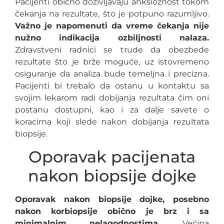
Pacijenti obično doživljavaju anksioznost tokom
čekanja na rezultate, što je potpuno razumljivo.
Važno je napomenuti da vreme čekanja nije
nužno indikacija ozbiljnosti nalaza.
Zdravstveni radnici se trude da obezbede
rezultate što je brže moguće, uz istovremeno
osiguranje da analiza bude temeljna i precizna.
Pacijenti bi trebalo da ostanu u kontaktu sa
svojim lekarom radi dobijanja rezultata čim oni
postanu dostupni, kao i za dalje savete o
koracima koji slede nakon dobijanja rezultata
biopsije.
Oporavak pacijenata
nakon biopsije dojke
Oporavak nakon biopsije dojke, posebno
nakon korbiopsije obično je brz i sa
minimalnim nelagodnostima.
Većina