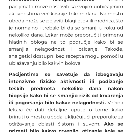
pacijenata može nastaviti sa svojim uobičajenim
aktivnostima već kasnije tokom dana. Na mestu
uboda može se pojaviti blagi otok ili modrica, što
je normalno i trebalo bi da se smanji u roku od
nekoliko dana. Lekar može preporučiti primenu
hladnih obloga na to područje kako bi se
smanjila nelagodnost i oticanje. Takođe,
analgetici dostupni bez recepta mogu pomoći u
ublažavanju bilo kakvih bolova.
Pacijentima se savetuje da izbegavaju
intenzivne fizičke aktivnosti ili podizanje
teških predmeta nekoliko dana nakon
biopsije kako bi se smanjio rizik od krvarenja
ili pogoršanja bilo kakve nelagodnosti.
Većina
lekara će dati detaljne upute o tome kako
brinuti o mestu uboda, uključujući preporuke za
održavanje oblasti čistom i suvom.
Ako se
primeti bilo kakvo crvenilo, oticanje koje se