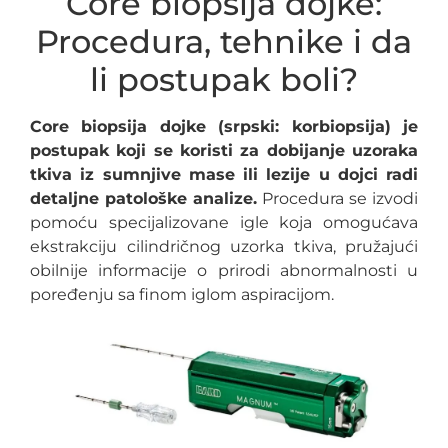
Core biopsija dojke:
Procedura, tehnike i da
li postupak boli?
Core biopsija dojke (srpski: korbiopsija) je
postupak koji se koristi za dobijanje uzoraka
tkiva iz sumnjive mase ili lezije u dojci radi
detaljne patološke analize.
Procedura se izvodi
pomoću specijalizovane igle koja omogućava
ekstrakciju cilindričnog uzorka tkiva, pružajući
obilnije informacije o prirodi abnormalnosti u
poređenju sa finom iglom aspiracijom.