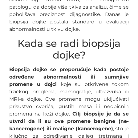
patologu da dobije više tkiva za analizu, čime se
poboljšava preciznost dijagnostike. Danas je
biopsija dojke postala standard u evaluaciji
abnormalnosti u tkivu dojke.
Kada se radi biopsija
dojke?
Biopsija dojke se preporučuje kada postoje
određene abnormalnosti ili sumnjive
promene u dojci
koje su otkrivene tokom
fizičkog pregleda, mamografije, ultrazvuka ili
MRI-a dojke. Ove promene mogu uključivati
prisustvo čvorića, gustih masa ili neobičnih
promena na koži dojke.
Cilj biopsije je da se
utvrdi da li su ove promene benigne (ne-
kancerogene) ili maligne (kancerogene)
, što je
ključno za određivanje daljeg tretmana i