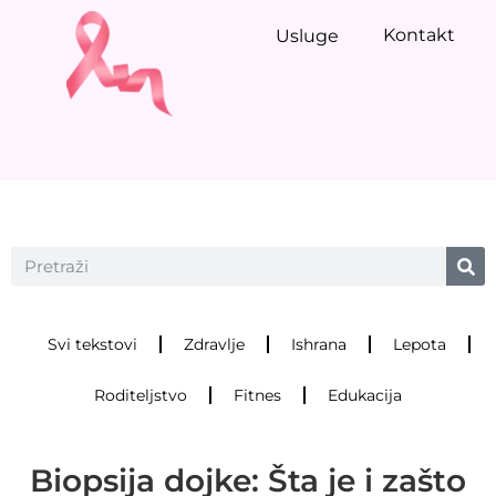
Kontakt
Usluge
Svi tekstovi
Zdravlje
Ishrana
Lepota
Roditeljstvo
Fitnes
Edukacija
Biopsija dojke: Šta je i zašto