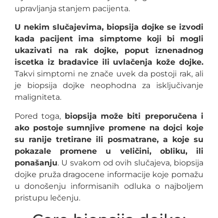
upravljanja stanjem pacijenta.
U nekim slučajevima, biopsija dojke se izvodi
kada pacijent ima simptome koji bi mogli
ukazivati na rak dojke, poput iznenadnog
iscetka iz bradavice ili uvlačenja kože dojke.
Takvi simptomi ne znače uvek da postoji rak, ali
je biopsija dojke neophodna za isključivanje
maligniteta.
Pored toga,
biopsija može biti preporučena i
ako postoje sumnjive promene na dojci koje
su ranije tretirane ili posmatrane, a koje su
pokazale promene u veličini, obliku, ili
ponašanju
. U svakom od ovih slučajeva, biopsija
dojke pruža dragocene informacije koje pomažu
u donošenju informisanih odluka o najboljem
pristupu lečenju.