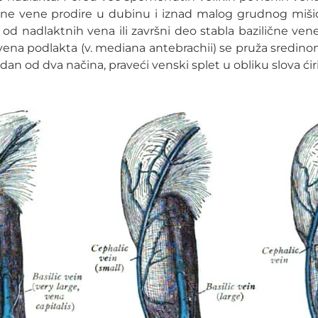
ne vene prodire u dubinu i iznad malog grudnog mišića,
 od nadlaktnih vena ili završni deo stabla bazilične ve
ena podlakta (v. mediana antebrachii) se pruža sredino
n od dva načina, praveći venski splet u obliku slova ćirilič