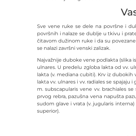
Va
Sve vene ruke se dele na površne i du
površnih i nalaze se dublje u tkivu i prat
čitavom dužinom ruke i da su povezane
se nalazi završni venski zalizak.
Najvažnije duboke vene podlakta (slika isp
ulnares. U predelu zgloba lakta od vv. 
lakta (v. mediana cubiti). Krv iz dubokih
lakta vv. ulnares i vv. radiales se spajaju i
m. subscapularis vene vv. brachiales se sp
prvog rebra, pazušna vena napušta pazuš
sudom glave i vrata (v. jugularis interna)
superior).