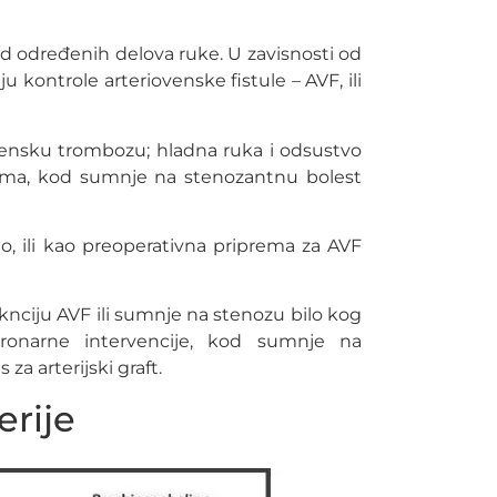
d određenih delova ruke. U zavisnosti od
u kontrole arteriovenske fistule – AVF, ili
vensku trombozu; hladna ruka i odsustvo
sevima, kod sumnje na stenozantnu bolest
, ili kao preoperativna priprema za AVF
knciju AVF ili sumnje na stenozu bilo kog
ronarne intervencije, kod sumnje na
za arterijski graft.
erije