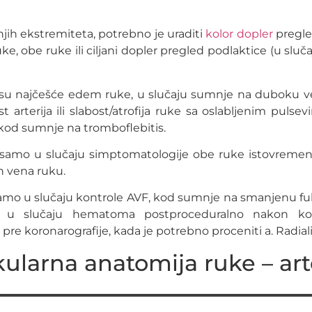
jih ekstremiteta, potrebno je uraditi
kolor dopler
pregle
, obe ruke ili ciljani dopler pregled podlaktice (u slučaj
e su najčešće edem ruke, u slučaju sumnje na duboku 
 arterija ili slabost/atrofija ruke sa oslabljenim pul
, kod sumnje na tromboflebitis.
 samo u slučaju simptomatologije obe ruke istovremeno
ih vena ruku.
samo u slučaju kontrole AVF, kod sumnje na smanjenu fu
F; u slučaju hematoma postproceduralno nakon ko
re koronarografije, kada je potrebno proceniti a. Radialis 
ularna anatomija ruke – art