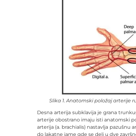
Slika 1. Anatomski položaj arterije
Desna arterija subklavija je grana trunkus
arterije obostrano imaju isti anatomski pol
arterija (a. brachialis) nastavlja pazušn
do lakatne jame gde se deli u dve završne gr