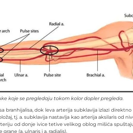
 ruke koje se pregledaju tokom kolor dopler pregleda.
a branhijalisa, dok leva arterija subklavija izlazi direktno
ožaj, tj. a. subklavija nastavlja kao arterija aksilaris od n
u arteriju od donje ivice tetive velikog oblog mišića spuš
ane (a. ulnaris i a. radialis).