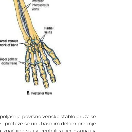
 Spoljašnje površno vensko stablo pruža se
e i proteže se unutrašnjim delom prednje
načajne su i v. cephalica accessoria i v.