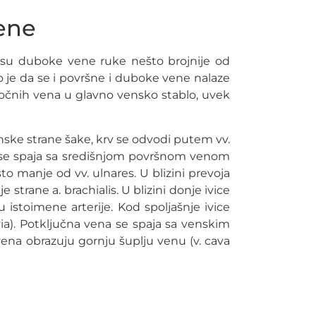
ene
 su duboke vene ruke nešto brojnije od
čno je da se i površne i duboke vene nalaze
čnih vena u glavno vensko stablo, uvek
lanske strane šake, krv se odvodi putem vv.
ja se spaja sa središnjom površnom venom
to manje od vv. ulnares. U blizini prevoja
je strane a. brachialis. U blizini donje ivice
nu istoimene arterije. Kod spoljašnje ivice
ia). Potključna vena se spaja sa venskim
a vena obrazuju gornju šuplju venu (v. cava