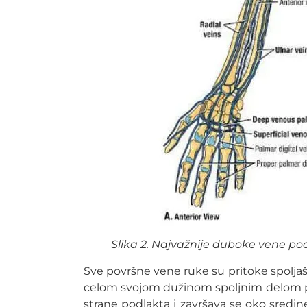
Slika 2. Najvažnije duboke vene po
Sve površne vene ruke su pritoke spoljašn
celom svojom dužinom spoljnim delom pre
strane podlakta i završava se oko sredin