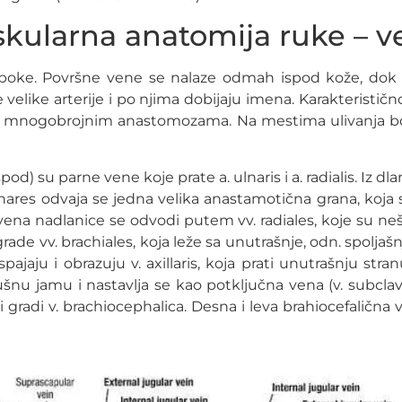
skularna anatomija ruke – v
boke. Površne vene se nalaze odmah ispod kože, dok
e velike arterije i po njima dobijaju imena. Karakteristi
 mnogobrojnim anastomozama. Na mestima ulivanja bo
od) su parne vene koje prate a. ulnaris i a. radialis. Iz d
ulnares odvaja se jedna velika anastamotična grana, ko
 vena nadlanice se odvodi putem vv. radiales, koje su neš
 grade vv. brachiales, koja leže sa unutrašnje, odn. spoljašn
ajaju i obrazuju v. axillaris, koja prati unutrašnju stra
nu jamu i nastavlja se kao potključna vena (v. subclav
 i gradi v. brachiocephalica. Desna i leva brahiocefaličn