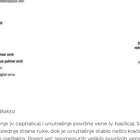
dlakta
je (v. cephalica) i unutrašnje površne vene (v. basilica).
dnje strane ruke, dok je unutrašnje stablo nešto krać
e nadlakta. Pored već spomenutih velikih površnih vena, z